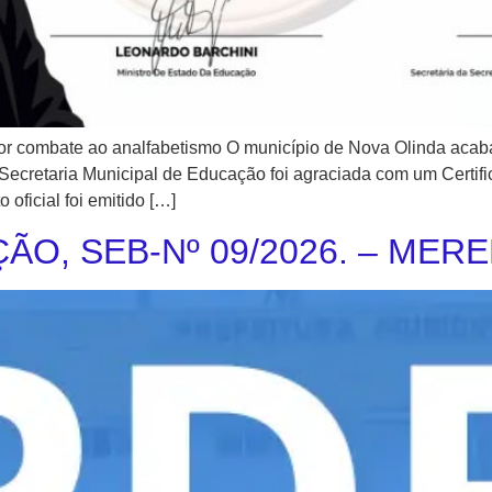
 combate ao analfabetismo O município de Nova Olinda acaba
A Secretaria Municipal de Educação foi agraciada com um Cert
oficial foi emitido […]
ÃO, SEB-Nº 09/2026. – MER