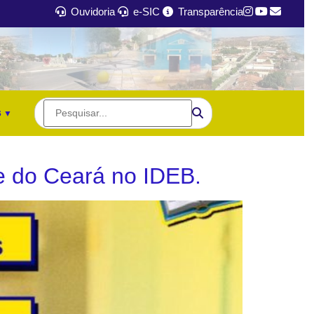
Ouvidoria
e-SIC
Transparência
s
 e do Ceará no IDEB.