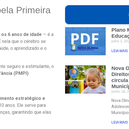
ela Primeira
Plano 
 os 6 anos de idade
— é a
Educaç
 nela que o cérebro se
julho 3, 2
úde, o aprendizado e o
LEIA MAIS . 
te seguro e estimulante, o
Nova O
fância (PMPI)
.
Direit
circula
Municí
junho 18, 
mento estratégico e
Nova Olin
10 anos. Ele serve para
Adolescen
nças, garantindo que elas
Município
LEIA MAIS . 