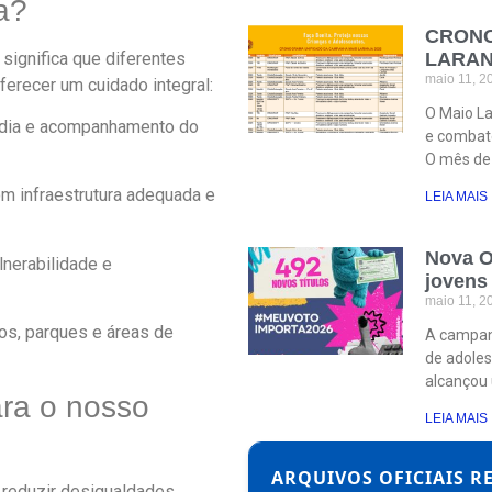
a?
CRONO
o significa que diferentes
LARAN
maio 11, 
ferecer um cuidado integral:
O Maio La
m dia e acompanhamento do
e combate
O mês de
m infraestrutura adequada e
LEIA MAIS . 
Nova Ol
lnerabilidade e
jovens
maio 11, 
os, parques e áreas de
A campan
de adoles
alcançou
ara o nosso
LEIA MAIS . 
ARQUIVOS OFICIAIS R
a reduzir desigualdades