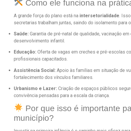
Como ele funciona na prátic
A grande força do plano está na
intersetorialidade
. Iss
secretarias trabalham juntas, saindo do isolamento para o
Saúde:
Garantia de pré-natal de qualidade, vacinação e
desenvolvimento infantil.
Educação:
Oferta de vagas em creches e pré-escolas co
profissionais capacitados.
Assistência Social:
Apoio às famílias em situação de vu
fortalecimento dos vínculos familiares.
Urbanismo e Lazer:
Criação de espaços públicos segur
convivência pensadas para a escala da criança.
Por que isso é importante p
município?
Investir na primeira infância é o caminho mais eficaz par