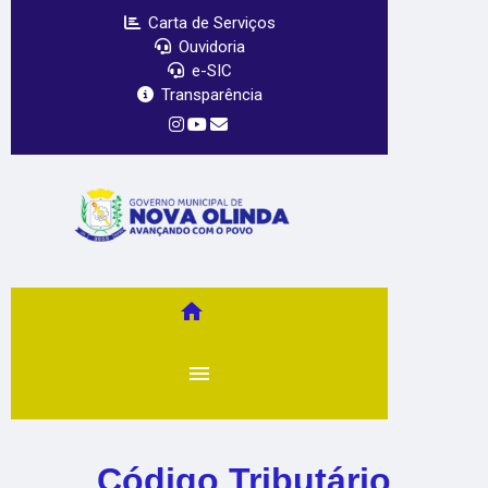
Carta de Serviços
Ouvidoria
e-SIC
Transparência
home
menu
Código Tributário