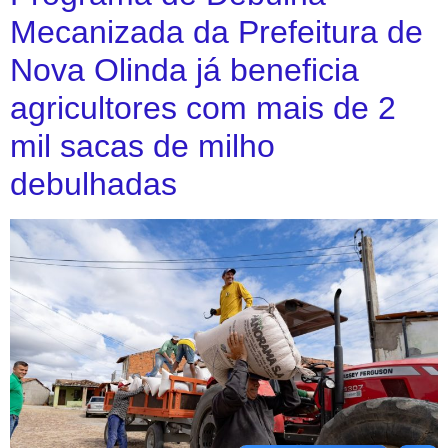
Mecanizada da Prefeitura de
Nova Olinda já beneficia
agricultores com mais de 2
mil sacas de milho
debulhadas