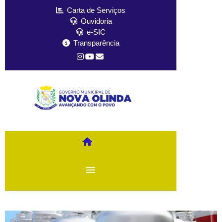
Carta de Serviços
Ouvidoria
e-SIC
Transparência
home
menu