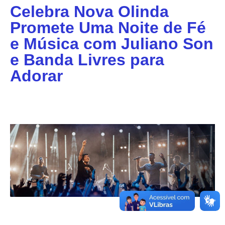
Celebra Nova Olinda
Promete Uma Noite de Fé
e Música com Juliano Son
e Banda Livres para
Adorar