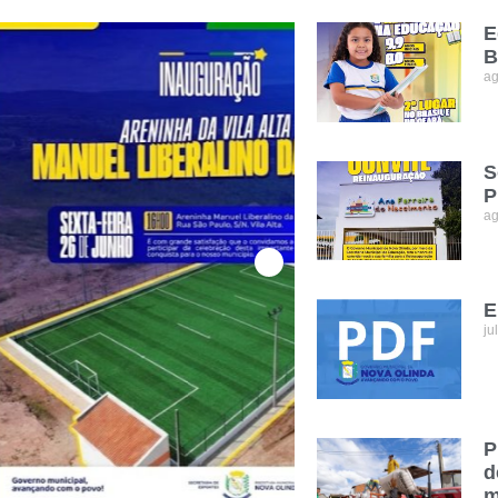
E
B
ag
S
P
ag
E
ju
P
d
m