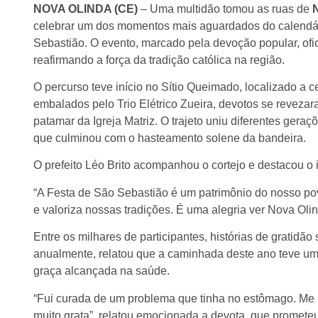
NOVA OLINDA (CE)
– Uma multidão tomou as ruas de
N
celebrar um dos momentos mais aguardados do calendário
Sebastião. O evento, marcado pela devoção popular, ofici
reafirmando a força da tradição católica na região.
O percurso teve início no Sítio Queimado, localizado a 
embalados pelo Trio Elétrico Zueira, devotos se revezar
patamar da Igreja Matriz. O trajeto uniu diferentes gera
que culminou com o hasteamento solene da bandeira.
O prefeito Léo Brito acompanhou o cortejo e destacou o 
“A Festa de São Sebastião é um patrimônio do nosso povo
e valoriza nossas tradições. É uma alegria ver Nova Olin
Entre os milhares de participantes, histórias de gratidã
anualmente, relatou que a caminhada deste ano teve u
graça alcançada na saúde.
“Fui curada de um problema que tinha no estômago. Me
muito grata”, relatou emocionada a devota, que prometeu