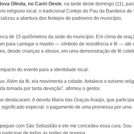
ova Olinda, no Cariri Oeste
, na tarde deste domingo (11), par
 religioso local: o tradicional Cortejo do Pau da Bandeira de
alizou a abertura dos festejos do padroeiro do município,
cerca de 15 quilômetros da sede do município. Em clima de oraç
am para carregar o mastro — símbolo de resistência e fé — até 
ções, desde crianças a idosos, em uma demonstração de fé colet
impacto do evento para a identidade local.
. Além da fé, ela movimenta a cidade, fortalece o turismo reli
da tomada por tanta devoção”, afirmou o gestor.
o se destacaram. A devota Maria das Graças Araújo, que participa
m significado especial: o pagamento de uma promessa por uma
 peguei com São Sebastião e ele me concedeu essa cura. Sou
 participar de todas as noites de novena.