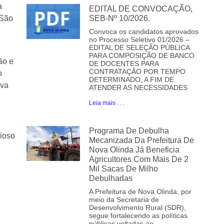
a
EDITAL DE CONVOCAÇÃO,
 São
SEB-Nº 10/2026.
Convoca os candidatos aprovados
no Processo Seletivo 01/2026 –
EDITAL DE SELEÇÃO PÚBLICA
PARA COMPOSIÇÃO DE BANCO
ão e
DE DOCENTES PARA
CONTRATAÇÃO POR TEMPO
o
DETERMINADO, A FIM DE
iva
ATENDER AS NECESSIDADES
Leia mais . . .
Programa De Debulha
gioso
Mecanizada Da Prefeitura De
Nova Olinda Já Beneficia
Agricultores Com Mais De 2
Mil Sacas De Milho
Debulhadas
A Prefeitura de Nova Olinda, por
meio da Secretaria de
Desenvolvimento Rural (SDR),
segue fortalecendo as políticas
públicas voltadas ao