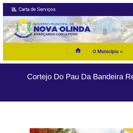
Carta de Serviços
home
O Município
Cortejo Do Pau Da Bandeira R